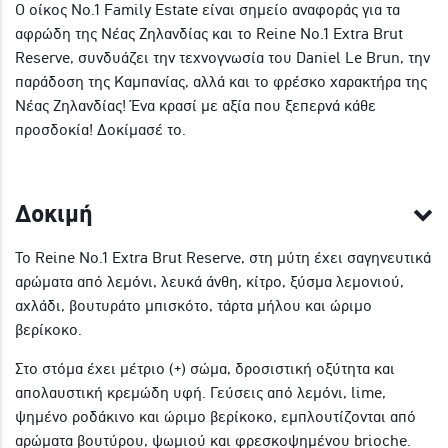
Ο οίκος No.1 Family Estate είναι σημείο αναφοράς για τα
αφρώδη της Νέας Ζηλανδίας και το Reine No.1 Extra Brut
Reserve, συνδυάζει την τεχνογνωσία του Daniel Le Brun, την
παράδοση της Καμπανίας, αλλά και το φρέσκο χαρακτήρα της
Νέας Ζηλανδίας! Ένα κρασί με αξία που ξεπερνά κάθε
προσδοκία! Δοκίμασέ το.
Δοκιμή
Το Reine No.1 Extra Brut Reserve, στη μύτη έχει σαγηνευτικά
αρώματα από λεμόνι, λευκά άνθη, κίτρο, ξύσμα λεμονιού,
αχλάδι, βουτυράτο μπισκότο, τάρτα μήλου και ώριμο
βερίκοκο.
Στο στόμα έχει μέτριο (+) σώμα, δροσιστική οξύτητα και
απολαυστική κρεμώδη υφή. Γεύσεις από λεμόνι, lime,
ψημένο ροδάκινο και ώριμο βερίκοκο, εμπλουτίζονται από
αρώματα βουτύρου, ψωμιού και φρεσκοψημένου brioche.