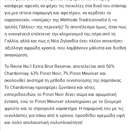
κατάφερε αφενός να φέρει τις ποικιλίες στα δικά του στάνταρ
για μια τέτοια παραγωγή και αφετέρου, να κερδίσει το
παρατσούκλι «πατέρας» της Méthode Traditionnelle ή «ο
τρελός Γάλλος» της περιοχής! Το αποτέλεσμα όμως, ήταν πως
η οικογένειά επέκτεινε την κληρονομιά της πέρα από τη
Γαλλία, αλλά και πως η Νέα Ζηλανδία έχει πλέον αποκτήσει
αξιόλογα αφρώδη κρασιά, που λαμβάνουν μάλιστα και διεθνή
αναγνώριση.
Το Reine No.1 Extra Brut Reserve, αποτελείται από 50%
Chardonnay, 43% Pinot Noir, 7% Pinot Meunier και
ακολουθεί αυστηρά τη μέθοδο οινοποίησης της σαμπάνιας.
Το Chardonnay προσφέρει ζωντάνια και νότες
εσπεριδοειδών, το Pinot Noir δίνει σώμα και αρωματική
ένταση, ενώ το Pinot Meunier ολοκληρώνει με το ζουμερό
φρούτο και το στρογγυλό χαρακτήρα. Η παραμονή του με τις
οινολάσπες για πάνω από 4 χρόνια, προσδίδει κρεμώδη υφή
και πολύ απολαυστική πολυπλοκότητα!