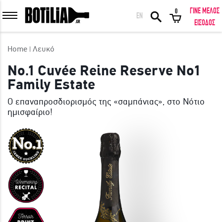
ΓΙΝΕ ΜΕΛΟΣ
0
EN
ΕΙΣΟΔΟΣ ΜΕΛΩΝ
ΕΙΣΟΔΟΣ
Home
Λευκό
No.1 Cuvée Reine Reserve No1
Family Estate
Να με θυμάσαι
Ο επαναπροσδιορισμός της «σαμπάνιας», στο Νότιο
ημισφαίριο!
ΕΙΣΟΔΟΣ
Ξέχασα τον κωδικό μου!
ΕΙΣΟΔΟΣ ΜΕ FACEBOOK
ΕΚΠΛΗΚΤΙΚΑ ΚΡΑΣΙΑ ΑΠΟ ΟΛΟ ΤΟΝ ΚΟΣΜΟ ΣΤΗΝ ΠΟΡΤΑ ΣΟΥ ΣΕ
ΜΟΝΑΔΙΚΕΣ ΠΡΟΣΦΟΡΕΣ!