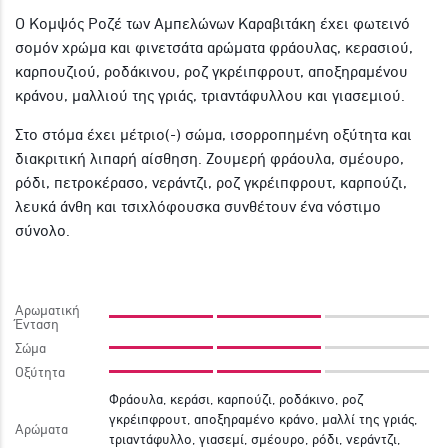
Ο Κομψός Ροζέ των Αμπελώνων Καραβιτάκη έχει φωτεινό
σομόν χρώμα και φινετσάτα αρώματα φράουλας, κερασιού,
καρπουζιού, ροδάκινου, ροζ γκρέιπφρουτ, αποξηραμένου
κράνου, μαλλιού της γριάς, τριαντάφυλλου και γιασεμιού.
Στο στόμα έχει μέτριο(-) σώμα, ισορροπημένη οξύτητα και
διακριτική λιπαρή αίσθηση. Ζουμερή φράουλα, σμέουρο,
ρόδι, πετροκέρασο, νεράντζι, ροζ γκρέιπφρουτ, καρπούζι,
λευκά άνθη και τσιχλόφουσκα συνθέτουν ένα νόστιμο
σύνολο.
Αρωματική
Ένταση
Σώμα
Οξύτητα
Φράουλα, κεράσι, καρπούζι, ροδάκινο, ροζ
γκρέιπφρουτ, αποξηραμένο κράνο, μαλλί της γριάς,
Αρώματα
τριαντάφυλλο, γιασεμί, σμέουρο, ρόδι, νεράντζι,