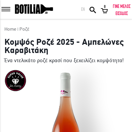
ΓΙΝΕ ΜΕΛΟΣ
0
EN
ΕΙΣΟΔΟΣ ΜΕΛΩΝ
ΕΙΣΟΔΟΣ
Home
Ροζέ
Κομψός Ροζέ 2025 - Αμπελώνες
Καραβιτάκη
Να με θυμάσαι
Ένα ντελικάτο ροζέ κρασί που ξεχειλίζει κομψότητα!
ΕΙΣΟΔΟΣ
Ξέχασα τον κωδικό μου!
ΕΙΣΟΔΟΣ ΜΕ FACEBOOK
ΕΚΠΛΗΚΤΙΚΑ ΚΡΑΣΙΑ ΑΠΟ ΟΛΟ ΤΟΝ ΚΟΣΜΟ ΣΤΗΝ ΠΟΡΤΑ ΣΟΥ ΣΕ
ΜΟΝΑΔΙΚΕΣ ΠΡΟΣΦΟΡΕΣ!