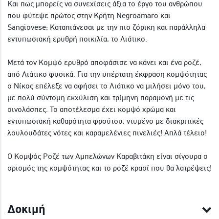
Και πως μπορείς να συνεχίσεις άξια το έργο του ανθρώπου
που φύτεψε πρώτος στην Κρήτη Negroamaro και
Sangiovese; Καταπιάνεσαι με την πιο ζόρικη και παράλληλα
εντυπωσιακή ερυθρή ποικιλία, το Λιάτικο.
Μετά τον Κομψό ερυθρό αποφάσισε να κάνει και ένα ροζέ,
από Λιάτικο φυσικά. Για την υπέρτατη έκφραση κομψότητας
ο Νίκος επέλεξε να αφήσει το Λιάτικο να μιλήσει μόνο του,
με πολύ σύντομη εκχύλιση και τρίμηνη παραμονή με τις
οινολάσπες. Το αποτέλεσμα έχει κομψό χρώμα και
εντυπωσιακή καθαρότητα φρούτου, ντυμένο με διακριτικές
λουλουδάτες νότες και καραμελένιες πινελιές! Απλά τέλειο!
Ο Κομψός Ροζέ των Αμπελώνων Καραβιτάκη είναι σίγουρα ο
ορισμός της κομψότητας και το ροζέ κρασί που θα λατρέψεις!
Δοκιμή