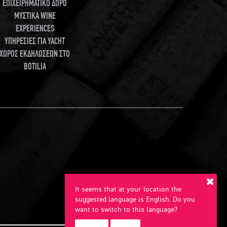
ΕΠΙΧΕΙΡΗΜΑΤΙΚΟ ΔΩΡΟ
ΜΥΣΤΙΚΑ WINE
EXPERIENCES
ΥΠΗΡΕΣΙΕΣ ΓΙΑ YACHT
ΧΩΡΟΣ ΕΚΔΗΛΩΣΕΩΝ ΣΤΟ
BOTILIA
It seems that at your location the
suggested language is English. Do you
want to switch to this language?