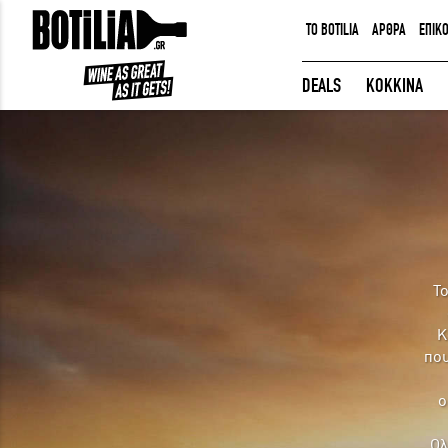
TO BOTILIA
ΑΡΘΡΑ
ΕΠΙΚ
ΕΙΣΟΔΟΣ ΜΕΛΩΝ
DEALS
ΚΟΚΚΙΝΑ
Να με θυμάσαι
ΕΙΣΟΔΟΣ
Ξέχασα τον κωδικό μου!
Τ
Κ
που
ο
Ολ