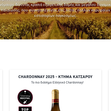
νόμαυρο δίνοντάς κρασιά εξαιρετικής δομής και μεγάλου δυναμι
παλαίωσης, που συγκαταλέγονται στις λίστες πολλών κορυφαίων
εστιατορίων παγκοσμίως.
CHARDONNAY 2025 - ΚΤΗΜΑ ΚΑΤΣΑΡΟΥ
Το πιο διάσημο Ελληνικό Chardonnay!