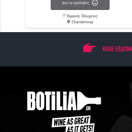
Δεν το πρόλαβες
Κρανιά, Όλυμπος
Chardonnay
ΚΑΘΕ ΕΒΔΟΜΑ