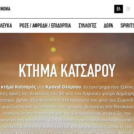
ΟΙΝΩΝΙΑ
ΕΛ
EN
Ε
ΛΕΥΚΑ
ΡΟΖΕ / ΑΦΡΩΔΗ / ΕΠΙΔΟΡΠΙΑ
ΣΥΛΛΟΓΕΣ
ΔΩΡΑ
SPIRIT
Κ
ΕΙΣΟΔΟΣ ΜΕ FACEBOOK
Μ
ΚΤΗΜΑ ΚΑΤΣΑΡΟΥ
ο
κτήμα Κατσαρός
στα
Κρανιά Ολύμπου
, το εγχείρημα που ξεκίν
στις αρχές της δεκαετίας του 80 από τον Λαρισαίο γιατρό Δημήτρ
ατσαρό, βρήκε άξιο συνεχιστή στο πρόσωπο του γιού του Ευριπίδ
 γυρίζοντας από τις σπουδές του γενικής βιολογίας στο Bordeaux
οινολογίας στο πανεπιστήμιο της Βουργουνδίας, συνεχίζει την
ικογενειακή παράδοση. Στον ιδιόκτητο αμπελώνα ακολουθούνται 
πρότυπα βιολογικής καλλιέργειας και βρίσκεται στις πλαγιές του
ύμπου, καλλιεργούνται Chardonnay, Cabernet Sauvignon, Merlot 