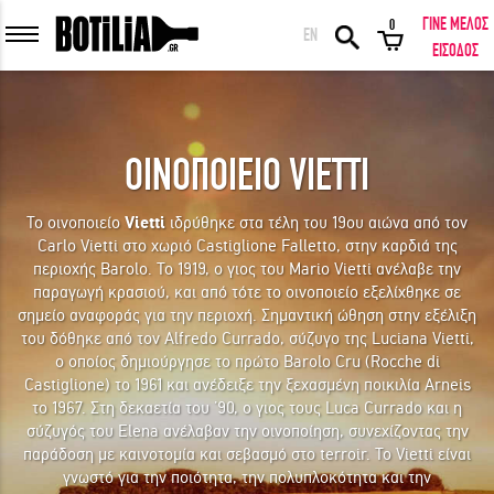
ΓΙΝΕ ΜΕΛΟΣ
0
EN
ΕΙΣΟΔΟΣ ΜΕΛΩΝ
ΕΙΣΟΔΟΣ
ΟΙΝΟΠΟΙΕΙΟ VIETTI
Να με θυμάσαι
Το οινοποιείο
Vietti
ιδρύθηκε στα τέλη του 19ου αιώνα από τον
Carlo Vietti στο χωριό Castiglione Falletto, στην καρδιά της
ΕΙΣΟΔΟΣ
Ξέχασα τον κωδικό μου!
περιοχής Barolo. Το 1919, ο γιος του Mario Vietti ανέλαβε την
παραγωγή κρασιού, και από τότε το οινοποιείο εξελίχθηκε σε
σημείο αναφοράς για την περιοχή. Σημαντική ώθηση στην εξέλιξη
ΕΙΣΟΔΟΣ ΜΕ FACEBOOK
του δόθηκε από τον Alfredo Currado, σύζυγο της Luciana Vietti,
ο οποίος δημιούργησε το πρώτο Barolo Cru (Rocche di
Castiglione) το 1961 και ανέδειξε την ξεχασμένη ποικιλία Arneis
το 1967. Στη δεκαετία του ’90, ο γιος τους Luca Currado και η
σύζυγός του Elena ανέλαβαν την οινοποίηση, συνεχίζοντας την
ΕΚΠΛΗΚΤΙΚΑ ΚΡΑΣΙΑ ΑΠΟ ΟΛΟ ΤΟΝ ΚΟΣΜΟ ΣΤΗΝ ΠΟΡΤΑ ΣΟΥ ΣΕ
παράδοση με καινοτομία και σεβασμό στο terroir. Το Vietti είναι
ΜΟΝΑΔΙΚΕΣ ΠΡΟΣΦΟΡΕΣ!
γνωστό για την ποιότητα, την πολυπλοκότητα και την