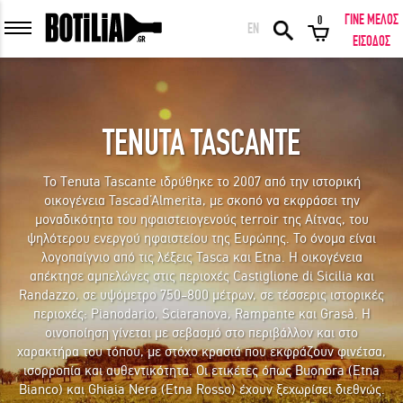
ΓΙΝΕ ΜΕΛΟΣ
0
EN
ΕΙΣΟΔΟΣ ΜΕΛΩΝ
ΕΙΣΟΔΟΣ
TENUTA TASCANTE
Να με θυμάσαι
Το Tenuta Tascante ιδρύθηκε το 2007 από την ιστορική
οικογένεια Tascad’Almerita, με σκοπό να εκφράσει την
ΕΙΣΟΔΟΣ
Ξέχασα τον κωδικό μου!
μοναδικότητα του ηφαιστειογενούς terroir της Αίτνας, του
ψηλότερου ενεργού ηφαιστείου της Ευρώπης. Το όνομα είναι
λογοπαίγνιο από τις λέξεις Tasca και Etna. Η οικογένεια
ΕΙΣΟΔΟΣ ΜΕ FACEBOOK
απέκτησε αμπελώνες στις περιοχές Castiglione di Sicilia και
Randazzo, σε υψόμετρο 750–800 μέτρων, σε τέσσερις ιστορικές
περιοχές: Pianodario, Sciaranova, Rampante και Grasà. Η
οινοποίηση γίνεται με σεβασμό στο περιβάλλον και στο
χαρακτήρα του τόπου, με στόχο κρασιά που εκφράζουν φινέτσα,
ΕΚΠΛΗΚΤΙΚΑ ΚΡΑΣΙΑ ΑΠΟ ΟΛΟ ΤΟΝ ΚΟΣΜΟ ΣΤΗΝ ΠΟΡΤΑ ΣΟΥ ΣΕ
ισορροπία και αυθεντικότητα. Οι ετικέτες όπως Buonora (Etna
ΜΟΝΑΔΙΚΕΣ ΠΡΟΣΦΟΡΕΣ!
Bianco) και Ghiaia Nera (Etna Rosso) έχουν ξεχωρίσει διεθνώς.