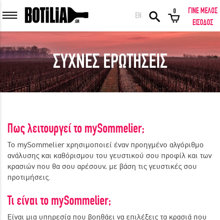
ΓΙΝΕ ΜΕΛΟΣ
0
EN
ΕΙΣΟΔΟΣ ΜΕΛΩΝ
ΕΙΣΟΔΟΣ
ΣΥΧΝΕΣ ΕΡΩΤΗΣΕΙΣ
Να με θυμάσαι
ΕΙΣΟΔΟΣ
Ξέχασα τον κωδικό μου!
Πως λειτουργεί το mySommelier;
Το mySommelier χρησιμοποιεί έναν προηγμένο αλγόριθμο
ΕΙΣΟΔΟΣ ΜΕ FACEBOOK
ανάλυσης και καθόρισμου του γευστικού σου προφίλ και των
κρασιών που θα σου αρέσουν, με βάση τις γευστικές σου
προτιμήσεις.
Τι είναι το mySommelier;
ΕΚΠΛΗΚΤΙΚΑ ΚΡΑΣΙΑ ΑΠΟ ΟΛΟ ΤΟΝ ΚΟΣΜΟ ΣΤΗΝ ΠΟΡΤΑ ΣΟΥ ΣΕ
ΜΟΝΑΔΙΚΕΣ ΠΡΟΣΦΟΡΕΣ!
Είναι μια υπηρεσία που βοηθάει να επιλέξεις τα κρασιά που