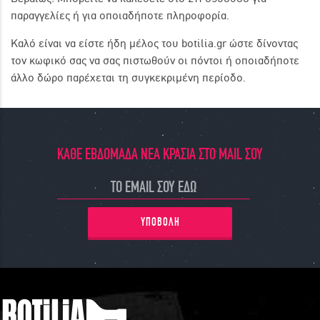
παραγγελίες ή για οποιαδήποτε πληροφορία.
Καλό είναι να είστε ήδη μέλος του botilia.gr ώστε δίνοντας
τον κωφικό σας να σας πιστωθούν οι πόντοι ή οποιαδήποτε
άλλο δώρο παρέχεται τη συγκεκριμένη περίοδο.
ΚΑΘΕ ΕΒΔΟΜΑΔΑ ΝΕΑ ΚΡΑΣΙΑ ΣΤΟ MAIL ΣΟΥ
ΥΠΟΒΟΛΗ