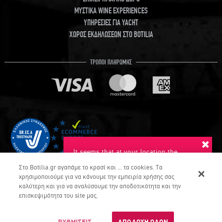
ΜΥΣΤΙΚΑ WINE EXPERIENCES
ΥΠΗΡΕΣΙΕΣ ΓΙΑ YACHT
ΧΩΡΟΣ ΕΚΔΗΛΩΣΕΩΝ ΣΤΟ BOTILIA
ΤΡΟΠΟΙ ΠΛΗΡΩΜΗΣ
It seems that at your location the
suggested language is English. Do you
Στο Botilia.gr αγαπάμε το κρασί και ... τα cookies. Τα
want to switch to this language?
χρησιμοποιούμε για να κάνουμε την εμπειρία χρήσης σας
καλύτερη και για να αναλύσουμε την αποδοτικότητα και την
YES
NO
επισκεψιμότητα του site μας.
COPYRIGHT © Botilia.gr 2026. ALL RIGHTS RESERVED
Dont ask again
ΡΥΘΜΙΣΕΙΣ
ΑΠΟΔΟΧΗ ΟΛΩΝ