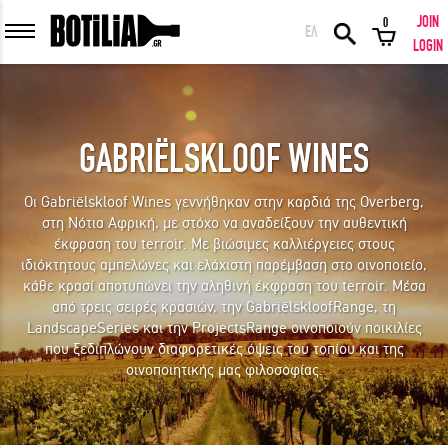
JOIN
0
ΕΛ
MEMBER LOGIN
LOGIN
GABRIËLSKLOOF WINES
Remember me
Οι Gabriëlskloof Wines γεννήθηκαν στην καρδιά της Overberg,
στη Νότια Αφρική, με στόχο να αναδείξουν την αυθεντική
LOGIN
Forgot your password?
έκφραση του terroir. Με βιώσιμες καλλιέργειες στους
ιδιόκτητους αμπελώνες και ελάχιστη παρέμβαση στο οινοποιείο,
κάθε κρασί αποτυπώνει την αληθινή έκφραση του terroir. Μέσα
LOGIN WITH FACEBOOK
από τρεις σειρές κρασιών, την GabriëlskloofRange, τη
LandscapeSeries και την ProjectsRange οινοποιούν ποικιλίες
που ξεδιπλώνουν διαφορετικές όψεις του τοπίου και της
οινοποιητικής μας φιλοσοφίας.
GREAT WINES FROM AROUND THE WORLD IN GREAT DEALS!