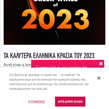
ΤΑ ΚΑΛΥΤΕΡΑ ΕΛΛΗΝΙΚΑ ΚΡΑΣΙΑ ΤΟΥ 2023
Αυτή είναι η λίστα με τα Καλύτερα Ελληνικά Κρασιά του 2023
It seems that at your location the
όπως αυτά επιλέχθηκαν από τα 65.000+ μέλη του Botilia!
suggested language is English. Do you
Στο Botilia.gr αγαπάμε το κρασί και ... τα cookies. Τα
want to switch to this language?
χρησιμοποιούμε για να κάνουμε την εμπειρία χρήσης σας
ΠΕΡΙΣΣΟΤΕΡΑ
καλύτερη και για να αναλύσουμε την αποδοτικότητα και την
YES
NO
επισκεψιμότητα του site μας.
Dont ask again
ΡΥΘΜΙΣΕΙΣ
ΑΠΟΔΟΧΗ ΟΛΩΝ